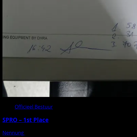
Officieel Bestuur
SPRO – 1st Place
Nennung
Geplaatst op 3 weken geleden