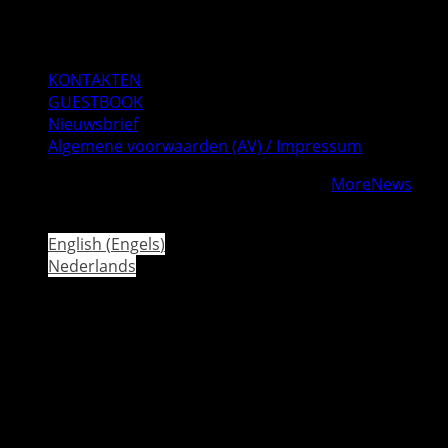
E-mail
Instagram
Facebook
KONTAKTEN
GUESTBOOK
Nieuwsbrief
Algemene voorwaarden (AV) / Impressum
Copyright © Alle rechten voorbehouden.
|
MoreNews
door AF themes.
English
(
Engels
)
Nederlands