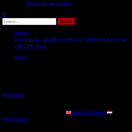
Passwort vergessen
Zoeken
naar:
Home
Livestream – Vragenronde over de Jade Race en de
10k Cash Days
News
Livestream – Vragenronde over de
Jade Race en de 10k Cash Days
Nennung
Geplaatst op 8 maanden geleden
1 minuut
lezen
This post is also available in:
English
(
Engels
)
Nederlands
Volg ons vanavond om 20 uur op YouTube. We stellen