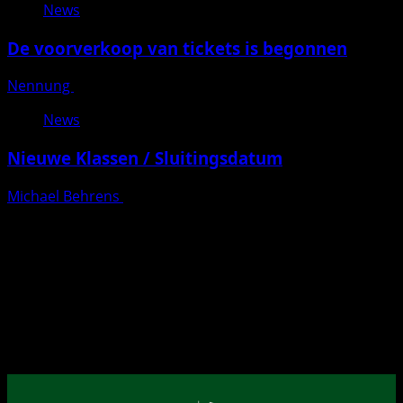
News
De voorverkoop van tickets is begonnen
Nennung
Geplaatst op 8 maanden geleden
News
Nieuwe Klassen / Sluitingsdatum
Michael Behrens
Geplaatst op 8 maanden geleden
Warenkorb