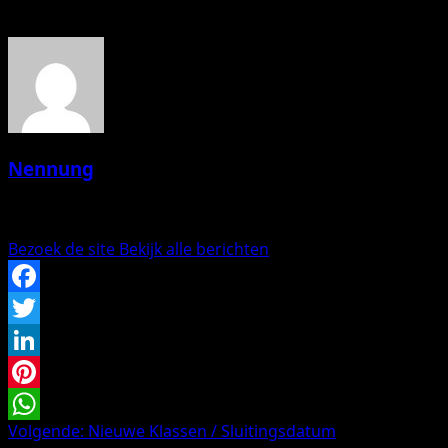
Over de auteur
Nennung
Administrator
Bezoek de site
Bekijk alle berichten
Facebook
Twitter
LinkedIn
Pinterest
Bericht
Volgende:
Nieuwe Klassen / Sluitingsdatum
WhatsApp