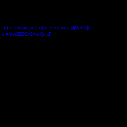
jullie het concept van het evenement en het
avondprogramma voor, beantwoorden vragen en
voeren ontspannen ‘benzinepraatjes’.
https://www.youtube.com/live/z8ijWAr5J6I?
si=htwBZDScCmuQxjLF