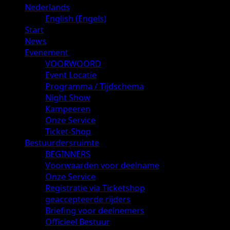
Primair
Nederlands
menu
English
(
Engels
)
Start
News
Evenement
VOORWOORD
Event Locatie
Programma / Tijdschema
Night Show
Kampeeren
Onze Service
Ticket-Shop
Bestuurdersruimte
BEGINNERS
Voorwaarden voor deelname
Onze Service
Registratie via Ticketshop
geaccepteerde rijders
Briefing voor deelnemers
Officieel Bestuur