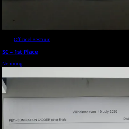
Officieel Bestuur
SC – 1st Place
Nennung
Geplaatst op 3 weken geleden