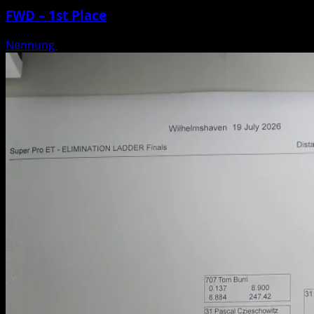
FWD – 1st Place
Nennung
Geplaatst op 3 weken geleden